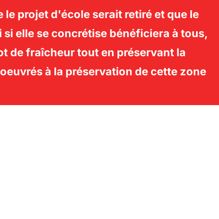
 projet d'école serait retiré et que le
 (2022)
Donderberg
i elle se concrétise bénéficiera à tous,
if vertueux
Les enjeux
Rechercher :
PERMUTER LA
lot de fraîcheur tout en préservant la
agir ?
Nos Demandes
oeuvrés à la préservation de cette zone
S
Contact
Français