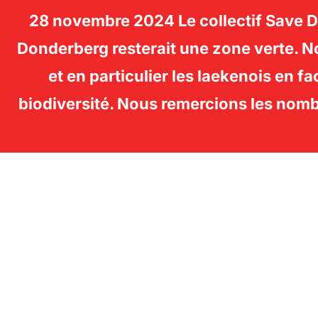
28 novembre 2024 Le collectif Save Don
SAVE DONDERBERG -
Donderberg resterait une zone verte. No
et en particulier les laekenois en fa
LAEKEN
biodiversité. Nous remercions les nomb
Aller
au
contenu