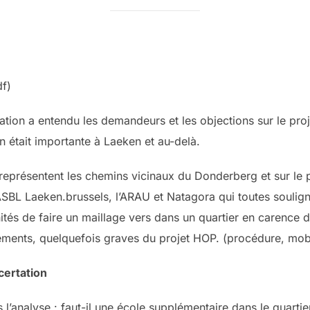
df)
ion a entendu les demandeurs et les objections sur le pro
on était importante à Laeken et au-delà.
 représentent les chemins vicinaux du Donderberg et sur le 
ASBL Laeken.brussels, l’ARAU et Natagora qui toutes soulign
unités de faire un maillage vers dans un quartier en carence
uements, quelquefois graves du projet HOP. (procédure, mobil
certation
 l’analyse : faut-il une école supplémentaire dans le quarti