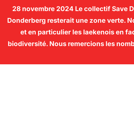
28 novembre 2024 Le collectif Save Don
SAVE DONDERBERG -
Donderberg resterait une zone verte. No
et en particulier les laekenois en fa
LAEKEN
biodiversité. Nous remercions les nomb
Aller
au
contenu