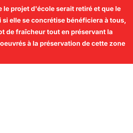
 projet d'école serait retiré et que le
 (2022)
Donderberg
i elle se concrétise bénéficiera à tous,
if vertueux
Les enjeux
Rechercher :
PERMUTER LA
lot de fraîcheur tout en préservant la
agir ?
Nos Demandes
oeuvrés à la préservation de cette zone
S
Contact
Français