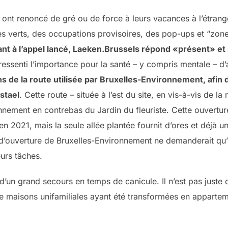
 ont renoncé de gré ou de force à leurs vacances à l’étrange
aces verts, des occupations provisoires, des pop-ups et “zon
nt à l’appel lancé,
Laeken.Brussels
répond «présent» et s
t ressenti l’importance pour la santé – y compris mentale – d
s de la route utilisée par Bruxelles-Environnement, afin 
stael
. Cette route – située à l’est du site, en vis-à-vis de
nnement en contrebas du Jardin du fleuriste. Cette ouvertur
en 2021, mais la seule allée plantée fournit d’ores et déjà 
s d’ouverture de Bruxelles-Environnement ne demanderait qu
eurs tâches.
t d’un grand secours en temps de canicule. Il n’est pas juste 
 maisons unifamiliales ayant été transformées en apparte