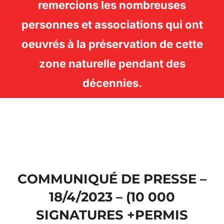
remercions les nombreuses
personnes et associations qui ont
oeuvrés à la préservation de cette
zone naturelle pendant des
décennies.
Aller
au
contenu
COMMUNIQUÉ DE PRESSE –
18/4/2023 – (10 000
SIGNATURES +PERMIS